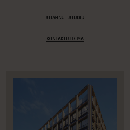
Objavte Palma
STIAHNUŤ ŠTÚDIU
Uptown Offices
KONTAKTUJTE MA